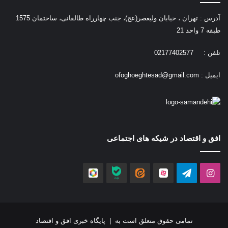
آدرس : تهران ، خیابان ولیعصر(عج)، جنب چهارراه طالقانی، ساختمان 1575
طبقه 7 واحد 21
تلفن : 02177402577
ایمیل :
ofoghoeghtesad@gmail.com
افق و اقتصاد در شیکه های اجتماعی
اینستاگرام
تلگرام
آپارات
ایتا
بله
روبیکا
تمامی حقوق متعلق است به |
پایگاه خبری افق و اقتصاد