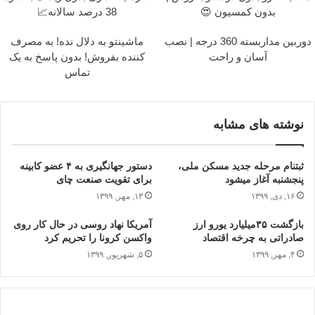
بدون کمسیون 😍
38 درصد سالانه📈
دوربین مداربسته 360 درجه | نصب
ماشینتو به دلال نده! به مصرف
آسان و راحت
کننده بفروش! بدون پاسخ به یک
تماس
نوشته های مشابه
ثبت‎نام مرحله جدید مسکن ملی،
دستور جهانگیری به ۴ عضو کابینه
پنجشنبه آغاز می‎شود
برای تقویت صنعت چای
۱۶, دی, ۱۳۹۹
۱۳, مهر, ۱۳۹۹
بازگشت ۳۵میلیارد یورو ارز
آمریکا نهاد روسی در حال کار روی
صادراتی به چرخه اقتصاد
واکسن کرونا را تحریم کرد
۴, مهر, ۱۳۹۹
۵, شهریور, ۱۳۹۹