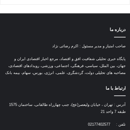
درباره ما
صاحب امتیاز و مدیر مسئول : اکرم رضائی نژاد
پ
ایگاه خبری تحلیلی شفافیت افق و اقتصاد، مرجع اخبار اقتصادی ایران و
جهان، بین الملل، سیاسی، فرهنگی، اجتماعی، ورزشی، رویدادهای اقتصادی،
مصاحبه های تحلیلی دولت، گردشگری، علمی، انرژی، بورس، سهام، بیمه بانک
ارتباط با ما
آدرس : تهران ، خیابان ولیعصر(عج)، جنب چهارراه طالقانی، ساختمان 1575
طبقه 7 واحد 21
تلفن : 02177402577