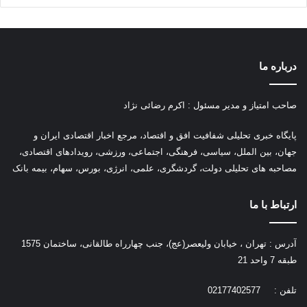
درباره ما
صاحب امتیاز و مدیر مسئول : اکرم رضائی نژاد
پ
ایگاه خبری تحلیلی شفافیت افق و اقتصاد، مرجع اخبار اقتصادی ایران و
جهان، بین الملل، سیاسی، فرهنگی، اجتماعی، ورزشی، رویدادهای اقتصادی،
مصاحبه های تحلیلی دولت، گردشگری، علمی، انرژی، بورس، سهام، بیمه بانک
ارتباط با ما
آدرس : تهران ، خیابان ولیعصر(عج)، جنب چهارراه طالقانی، ساختمان 1575
طبقه 7 واحد 21
تلفن : 02177402577