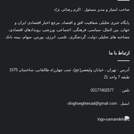
صاحب امتیاز و مدیر مسئول : اکرم رضائی نژاد
پ
ایگاه خبری تحلیلی شفافیت افق و اقتصاد، مرجع اخبار اقتصادی ایران و
جهان، بین الملل، سیاسی، فرهنگی، اجتماعی، ورزشی، رویدادهای اقتصادی،
مصاحبه های تحلیلی دولت، گردشگری، علمی، انرژی، بورس، سهام، بیمه بانک
ارتباط با ما
آدرس : تهران ، خیابان ولیعصر(عج)، جنب چهارراه طالقانی، ساختمان 1575
طبقه 7 واحد 21
تلفن : 02177402577
ایمیل :
ofoghoeghtesad@gmail.com