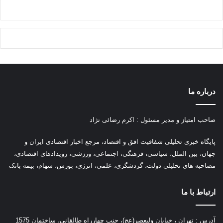
درباره ما
صاحب امتیاز و مدیر مسئول : اکرم رضائی نژاد
پ
ایگاه خبری تحلیلی شفافیت افق و اقتصاد، مرجع اخبار اقتصادی ایران و
جهان، بین الملل، سیاسی، فرهنگی، اجتماعی، ورزشی، رویدادهای اقتصادی،
مصاحبه های تحلیلی دولت، گردشگری، علمی، انرژی، بورس، سهام، بیمه بانک
ارتباط با ما
آدرس : تهران ، خیابان ولیعصر(عج)، جنب چهارراه طالقانی، ساختمان 1575