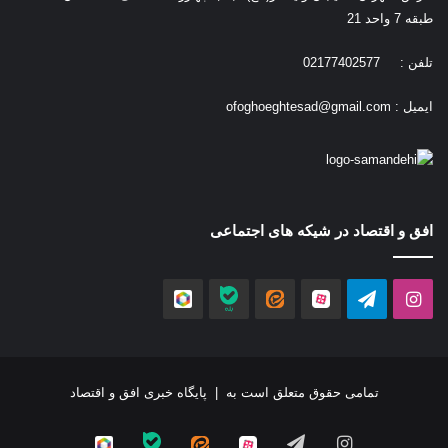
طبقه 7 واحد 21
تلفن : 02177402577
ایمیل :
ofoghoeghtesad@gmail.com
افق و اقتصاد در شیکه های اجتماعی
اینستاگرام
تلگرام
آپارات
ایتا
بله
روبیکا
تمامی حقوق متعلق است به |
پایگاه خبری افق و اقتصاد
اینستاگرام
تلگرام
آپارات
ایتا
بله
روبیکا