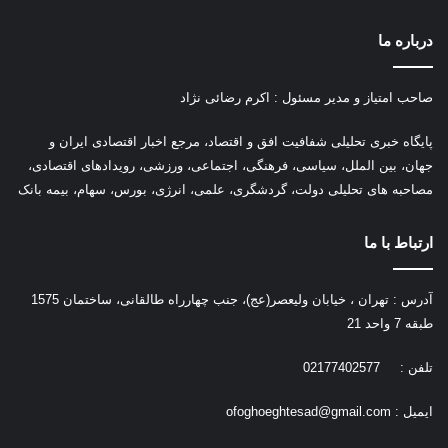
درباره ما
صاحب امتیاز و مدیر مسئول : اکرم رضائی نژاد
پ
ایگاه خبری تحلیلی شفافیت افق و اقتصاد، مرجع اخبار اقتصادی ایران و
جهان، بین الملل، سیاسی، فرهنگی، اجتماعی، ورزشی، رویدادهای اقتصادی،
مصاحبه های تحلیلی دولت، گردشگری، علمی، انرژی، بورس، سهام، بیمه بانک
ارتباط با ما
آدرس : تهران ، خیابان ولیعصر(عج)، جنب چهارراه طالقانی، ساختمان 1575
طبقه 7 واحد 21
تلفن : 02177402577
ایمیل :
ofoghoeghtesad@gmail.com