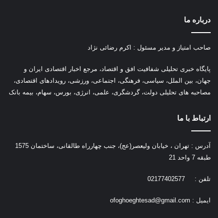
درباره ما
صاحب امتیاز و مدیر مسئول : اکرم رضائی نژاد
پ
ایگاه خبری تحلیلی شفافیت افق و اقتصاد، مرجع اخبار اقتصادی ایران و
جهان، بین الملل، سیاسی، فرهنگی، اجتماعی، ورزشی، رویدادهای اقتصادی،
مصاحبه های تحلیلی دولت، گردشگری، علمی، انرژی، بورس، سهام، بیمه بانک
ارتباط با ما
آدرس : تهران ، خیابان ولیعصر(عج)، جنب چهارراه طالقانی، ساختمان 1575
طبقه 7 واحد 21
تلفن : 02177402577
ایمیل :
ofoghoeghtesad@gmail.com