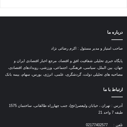
درباره ما
صاحب امتیاز و مدیر مسئول : اکرم رضائی نژاد
پ
ایگاه خبری تحلیلی شفافیت افق و اقتصاد، مرجع اخبار اقتصادی ایران و
جهان، بین الملل، سیاسی، فرهنگی، اجتماعی، ورزشی، رویدادهای اقتصادی،
مصاحبه های تحلیلی دولت، گردشگری، علمی، انرژی، بورس، سهام، بیمه بانک
ارتباط با ما
آدرس : تهران ، خیابان ولیعصر(عج)، جنب چهارراه طالقانی، ساختمان 1575
طبقه 7 واحد 21
تلفن : 02177402577