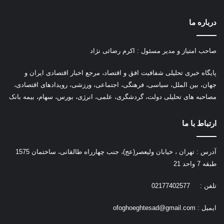
درباره ما
صاحب امتیاز و مدیر مسئول : اکرم رضائی نژاد
پ
ایگاه خبری تحلیلی شفافیت افق و اقتصاد، مرجع اخبار اقتصادی ایران و
جهان، بین الملل، سیاسی، فرهنگی، اجتماعی، ورزشی، رویدادهای اقتصادی،
مصاحبه های تحلیلی دولت، گردشگری، علمی، انرژی، بورس، سهام، بیمه بانک
ارتباط با ما
آدرس : تهران ، خیابان ولیعصر(عج)، جنب چهارراه طالقانی، ساختمان 1575
طبقه 7 واحد 21
تلفن : 02177402577
ایمیل :
ofoghoeghtesad@gmail.com