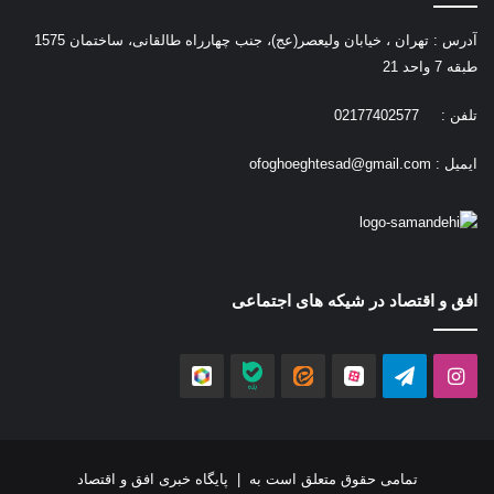
آدرس : تهران ، خیابان ولیعصر(عج)، جنب چهارراه طالقانی، ساختمان 1575
طبقه 7 واحد 21
تلفن : 02177402577
ایمیل :
ofoghoeghtesad@gmail.com
افق و اقتصاد در شیکه های اجتماعی
اینستاگرام
تلگرام
آپارات
ایتا
بله
روبیکا
تمامی حقوق متعلق است به |
پایگاه خبری افق و اقتصاد