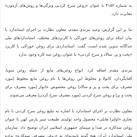
به شماره ۴۱۵۲ با عنوان «روغن سرخ کردنی ویژگی‌ها و روش‌های آزمون»
مغایرت دارد.
بنا بر این گزارش، وحید مرندی مقدم، معاون نظارت بر اجرای استاندارد با
بیان اینکه برای روغن‌های خوراکی با کاربردهای مختلف، استانداردهای ملی
جداگانه تدوین شده است، گفت: استانداردی برای روغن خوراکی با کاربرد
«پخت و پز، سالاد و سرخ کردنی» با عنوان روغن سه کاره وجود ندارد.
مرندی مقدم اضافه کرد: انواع روغن‌های مایع از جمله روغن سویا،
آفتابگردان، کانولا و مخلوط این روغن‌ها با نام روغن مایع مخلوط (مورد
مصرف برای پخت و پز و سالاد) روغن مخصوص خانوار (مورد مصرف برای
پخت و پز) و روغن سرخ کردنی (مورد مصرف سرخ کردن) معرفی می‌شوند.
معاون نظارت بر اجرای استاندارد با اشاره به تبلیغ روغن سرخ کردنی با نام
تجاری «اولترا هایلی» محصول واحد تولیدی طبیعت سبز پارس کهن با عنوان
روغن سه‌کاره در صدا و سیمای جمهوری اسلامی ایران توضیح داد: سازمان
ملی استاندارد ایران هیچ گونه تاییدیه‌ای به «روغن مصرفی سه‌کاره» نداده