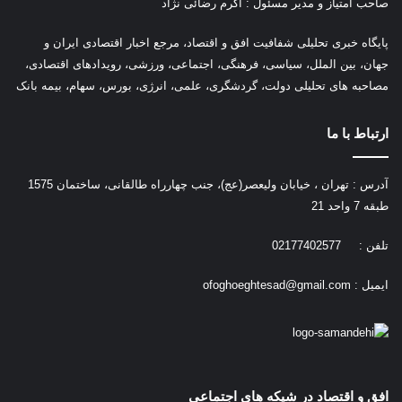
صاحب امتیاز و مدیر مسئول : اکرم رضائی نژاد
پ
ایگاه خبری تحلیلی شفافیت افق و اقتصاد، مرجع اخبار اقتصادی ایران و
جهان، بین الملل، سیاسی، فرهنگی، اجتماعی، ورزشی، رویدادهای اقتصادی،
مصاحبه های تحلیلی دولت، گردشگری، علمی، انرژی، بورس، سهام، بیمه بانک
ارتباط با ما
آدرس : تهران ، خیابان ولیعصر(عج)، جنب چهارراه طالقانی، ساختمان 1575
طبقه 7 واحد 21
تلفن : 02177402577
ایمیل :
ofoghoeghtesad@gmail.com
افق و اقتصاد در شیکه های اجتماعی