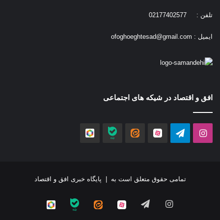
تلفن : 02177402577
ایمیل :
ofoghoeghtesad@gmail.com
افق و اقتصاد در شیکه های اجتماعی
اینستاگرام
تلگرام
آپارات
ایتا
بله
روبیکا
تمامی حقوق متعلق است به |
پایگاه خبری افق و اقتصاد
اینستاگرام
تلگرام
آپارات
ایتا
بله
روبیکا