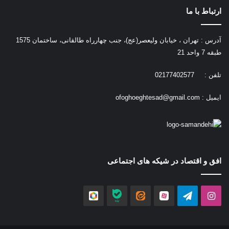
ارتباط با ما
آدرس : تهران ، خیابان ولیعصر(عج)، جنب چهارراه طالقانی، ساختمان 1575
طبقه 7 واحد 21
تلفن : 02177402577
ایمیل :
ofoghoeghtesad@gmail.com
افق و اقتصاد در شیکه های اجتماعی
اینستاگرام
تلگرام
آپارات
ایتا
بله
روبیکا