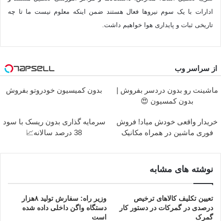
ادارات با یک سوم نیروها فعال هستند ضمن اینکه معلوم نیست ما تا چه
تاریخی ثبات و پایداری هوا خواهیم داشت.
از سراسر وب
ماشینت رو بدون دردسر بفروش |
بدون کمیسیون خودروتو بفروش
بدون کمسیون 😍
خریدار واقعی خودش میاد! فروش
سرمایه گذاری بدون ریسک با سود
فوری ماشین در همراه مکانیک
38 درصد سالانه📈
نوشته های مشابه
تعیین تکلیف کالاهای ترخیص
وزیر راه: سفارش تولید ۸هزار
درصدی در گمرکات در دستور کار
دستگاه واگن داخلی داده شده
گمرک
است