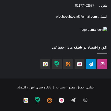
تلفن : 02177402577
ایمیل :
ofoghoeghtesad@gmail.com
افق و اقتصاد در شیکه های اجتماعی
اینستاگرام
تلگرام
آپارات
ایتا
بله
روبیکا
تمامی حقوق متعلق است به |
پایگاه خبری افق و اقتصاد
اینستاگرام
تلگرام
آپارات
ایتا
بله
روبیکا