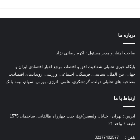
درباره ما
صاحب امتیاز و مدیر مسئول : اکرم رضائی نژاد
پ
ایگاه خبری تحلیلی شفافیت افق و اقتصاد، مرجع اخبار اقتصادی ایران و
جهان، بین الملل، سیاسی، فرهنگی، اجتماعی، ورزشی، رویدادهای اقتصادی،
مصاحبه های تحلیلی دولت، گردشگری، علمی، انرژی، بورس، سهام، بیمه بانک
ارتباط با ما
آدرس : تهران ، خیابان ولیعصر(عج)، جنب چهارراه طالقانی، ساختمان 1575
طبقه 7 واحد 21
تلفن : 02177402577