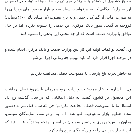
مسیح کشاورز در گفتگو با خبرنگار مهر درباره خلف وعده دولت در تخصیص
ارز به واردکنندگانی که به درخواست ستاد تنظیم بازار محموله‌های وارداتی را
به صورت امانی از گمرک ترخیص و به نرخ مصوب (بر مبنای دلار ۴۲۰۰تومانی)
فروخته‌اند گفت: هنوز بانک مرکزی این بدهی را تسویه نکرده اما در حال
توافق با وزارت صمت است که از چه محلی این بدهی را تسویه کنند.
وی گفت: توافقات اولیه این کار بین وزارت صمت و بانک مرکزی انجام شده و
در مرحله اجرا قرار دارد که باید ببینیم چه زمانی اجرا می‌شود.
به خاطر تجربه تلخ پارسال با ممنوعیت فصلی مخالفت نکردیم
وی با اشاره به آغاز ممنوعیت واردات برنج همزمان با شروع فصل برداشت
این محصول در کشور، گفت: به دلیل اتفاقاتی که در سال گذشته رخ داد
امسال ما با ممنوعیت فصلی مخالفت نکردیم؛ چرا که سال قبل نیز به دستور
ستاد تنظیم بازار ممنوعیت لغو شد، اما به درخواست نمایندگان مجلس،
معاون رئیس‌جمهوری و رئیس سازمان برنامه و بودجه مجدداً برقرار شد که
این خسارت زیادی را به واردکنندگان برنج وارد کرد.