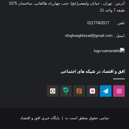
آدرس : تهران ، خیابان ولیعصر(عج)، جنب چهارراه طالقانی، ساختمان 1575
طبقه 7 واحد 21
تلفن : 02177402577
ایمیل :
ofoghoeghtesad@gmail.com
افق و اقتصاد در شیکه های اجتماعی
اینستاگرام
تلگرام
آپارات
ایتا
بله
روبیکا
تمامی حقوق متعلق است به |
پایگاه خبری افق و اقتصاد