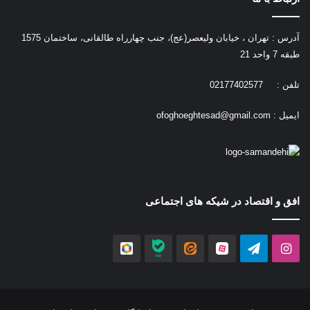
آدرس : تهران ، خیابان ولیعصر(عج)، جنب چهارراه طالقانی، ساختمان 1575
طبقه 7 واحد 21
تلفن : 02177402577
ایمیل :
ofoghoeghtesad@gmail.com
افق و اقتصاد در شیکه های اجتماعی
اینستاگرام
تلگرام
آپارات
ایتا
بله
روبیکا