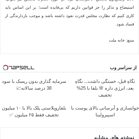
استیضاح و تذکر را جز قوانین داریم که بی‌فایده است؛ بر این اساس باید
کاری کنیم که نظارت مجلس قدرت نفوذ داشته باشد و موجب بازدارندگی از
فساد شود.
منبع: خانه ملت
از سراسر وب
نگاهِ قبل، خستگی داشت... نگاهِ
سرمایه گذاری بدون ریسک با سود
بعد، انرژی داره 🌸 بلفا با 25%
38 درصد سالانه📈
تخفیف
جوانسازی و آبرسانی بالای پوست با
بلفاروپلاستی پلک بالا با ۱۰ میلیون
اسپیرولینا
تخفیف فقط ۲۵ میلیون ✅
نوشته های مشابه