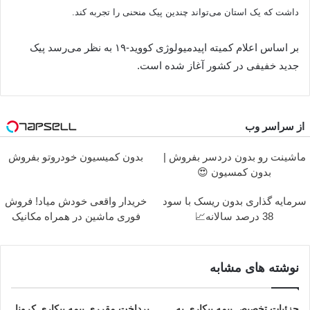
داشت که یک استان می‌تواند چندین پیک منحنی را تجربه کند.
بر اساس اعلام کمیته اپیدمیولوژی کووید-۱۹ به نظر می‌رسد پیک
جدید خفیفی در کشور آغاز شده است.
از سراسر وب
ماشینت رو بدون دردسر بفروش |
بدون کمیسیون خودروتو بفروش
بدون کمسیون 😍
سرمایه گذاری بدون ریسک با سود
خریدار واقعی خودش میاد! فروش
38 درصد سالانه📈
فوری ماشین در همراه مکانیک
نوشته های مشابه
جزئیات تخصیص بیمه بیکاری به
پرداخت مقرری بیمه بیکاری کرونا