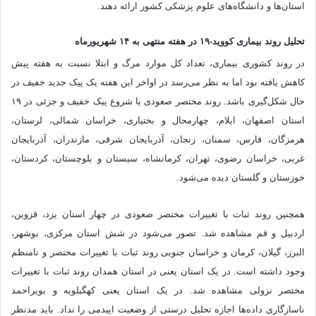
استان‌ها و دانشگاه‌های علوم پزشکی کشور ارائه دهند.
تحلیل روند بیماری کووید-۱۹ در هفته منتهی به ۱۴ شهریورماه
در روند کشوری بیماری، تعداد کل موارد مرگ و ابتلا نسبت به هفته پیش
کاهش یافته بود اما به نظر می‌رسد در اواخر این هفته یک پیک جدید خفیف در
حال شکل‌گیری باشد. روند مختصر صعودی یا شروع پیک خفیف و جزئی در ۱۹
استان اصفهان، ایلام، چهارمحال و بختیاری، خراسان شمالی، لرستان،
هرمزگان، فارس، سمنان، زنجان، آذربایجان شرقی، مازندران، آذربایجان
غربی، خراسان رضوی، تهران، کرمانشاه، سیستان و بلوچستان، کردستان،
خوزستان و گلستان دیده می‌شود.
همچنین روند ثبات با تغییرات مختصر صعودی در چهار استان یزد، قزوین،
اردبیل و قم مشاهده شد. تصور می‌شود در شش استان مرکزی، بوشهر،
البرز، گیلان، کرمان و خراسان جنوبی روند ثبات با تغییرات مختصر و نامنظم
وجود داشته است. در یک استان یعنی در استان همدان روند ثبات با تغییرات
مختصر نزولی مشاهده شد. در یک استان یعنی کهگیلویه و بویراحمد
ناسازگاری داده‌ها اجازه تحلیل درستی از وضعیت اپیدمی را نداد. باید مدنظر