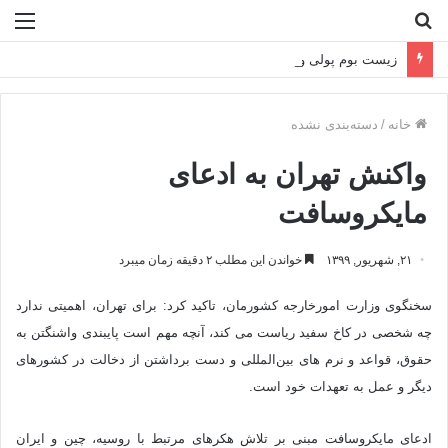
جستجو
منو
برای
زیست بوم پولی و بانکی کشور بر پایه فناوری دانش بنیان طراحی می شود
خانه
/
دسته‌بندی نشده
واکنش تهران به ادعای
مایکروسافت
۲۱, شهریور, ۱۳۹۹
خواندن این مطلب ۲ دقیقه زمان میبرد
سخنگوی وزارت امورخارجه کشورمان، تاکید کرد: برای تهران، اهمیتی ندارد
چه شخصی در کاخ سفید ریاست می کند، آنچه مهم است پایبندی واشنگتن به
حقوق، قواعد و نرم های بین‌المللی و دست برداشتن از دخالت در کشورهای
دیگر و عمل به تعهدات خود است.
ادعای مایکروسافت مبنی بر تلاش هکرهای مرتبط با روسیه، چین و ایران