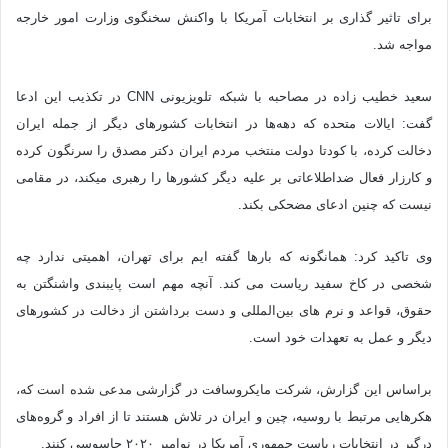
برای تاثیر گذاری بر انتخابات آمریکا با واکنش سخنگوی وزارت امور خارجه
مواجه شد.
سعید خطیب زاده در مصاحبه با شبکه تلویزیونی CNN در تکذیب این ادعا
گفت: ایالات متحده که دهه‌ها در انتخابات کشورهای دیگر از جمله ایران
دخالت کرده، با کودتا دولت منتخب مردم ایران دکتر مصدق را سرنگون کرده
و کارزار فعال ضداطلاعاتی بر علیه دیگر کشورها را رهبری میکند، در مقامی
نیست که چنین ادعای مضحکی بکند.
وی تاکید کرد: همانگونه که بارها گفته ایم برای تهران، اهمیتی ندارد چه
شخصی در کاخ سفید ریاست می کند. آنچه مهم است پایبندی واشنگتن به
حقوق، قواعد و نرم های بین‌المللی و دست برداشتن از دخالت در کشورهای
دیگر و عمل به تعهدات خود است.
براساس این گزارش، شرکت مایکروسافت در گزارشی مدعی شده است که،
هکرهایی مرتبط با روسیه، چین و ایران در تلاش هستند تا از افراد و گروه‌های
درگیر در انتخابات ریاست جمهوری آمریکا در نوامبر ۲۰۲۰ جاسوسی کنند.