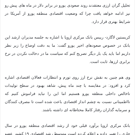
تحلیل گران ارزی معتقدند روند صعودی یورو در برابر دلار در ماه های پیش رو
نیز ادامه خواهد یافت چرا که وضعیت اقتصادی منطقه یورو از آمریکا در
شرایط بهتری قرار دارد.
کریستین لاگارد- رییس بانک مرکزی اروپا با اشاره به جلسه مدیران ارشد این
بانک در خصوص صعودهای اخیر یورو گفت: ما به دقت اوضاع را زیر نظر
داریم اما باید یک بار دیگر تصریح کنم که سیاست ما در دخالت نکردن در نرخ
برابری ارزها، ثابت است.
وی هم چنین به نقش نرخ ارز روی تورم و انتظارات فعالان اقتصادی اشاره
کرد و افزود: در مقایسه با چند ماه پیش، شاهد بهبود در سطح تولیدات
ناخالص داخلی منطقه یورو هستیم اما این را نباید فراموش کنیم که
نااطمینانی نسبت به چشم انداز اقتصادی باعث شده است تا مصرف کنندگان
و سرمایه گذاران رفتار کاملا محتاطانه ای داشته باشند.
بانک مرکزی اروپا برآورد قبلی خود از رشد اقتصادی منطقه یورو در سال
جاری را تغییر داده و اعلام کرده است متوسط رشد اقتصادی ۱۹ کشور عضو