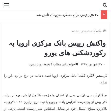
جستجو
منو
برای
۴۵ هزار زمین برای مسکن محرومان تأمین شد
خانه
/
دسته‌بندی نشده
واکنش رییس بانک مرکزی اروپا به
رکوردشکنی های یورو
۲۱, شهریور, ۱۳۹۹
خواندن این مطلب 1 دقیقه زمان میبرد
کریستین لاگارد گفت: بانک مرکزی اروپا قصد دخالت در نرخ برابری ارز را
ندارد.
به گزارش سی ان بی سی، از ابتدای ماه ژوییه تاکنون ارزش یورو در برابر
دلار بیش از پنج درصد افزایش یافته و یورو با ثبت نرخ برابری ۱.۱۹ دلاری به
بالاترین سطح امسال خود در مقابل اسکناس سبز رسیده است. برخی از