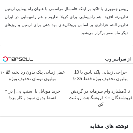
رییس جمهوری با تاکید بر اینکه «امسال مراسمی با عنوان راه پیمایی اربعین
نداریم»، افزود: هم راه‌پیمایی برای کربلا نداریم و هم راه‌پیمایی در ایران
نداریم.البته عزاداری بر اساس پروتکل‌های بهداشتی برای اربعین و روزهای
دیگر ماه صفر برگزار می‌شود.
از سراسر وب
جراحی زیبایی پلک پایین با 10
عمل زیبایی پلک بدون رد بخیه 🎁 ۱۰
میلیون تخفیف ویژه فقط 35 ✨
میلیون تومان تخفیف ویژه
تا 3میلیارد وام سرمایه در گردش
خرید موبایل با اسنپ پی | در ۴
فروشندگان => فروشگاهت رو ثبت
قسط بدون سود و کارمزد!
کن
نوشته های مشابه