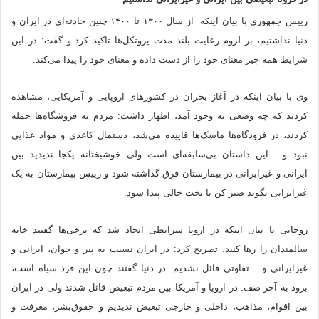
رییس جمهوری با بیان اینکه از سال ۱۳۰۰ تا ۱۴۰۰ چنین حادثه‌ای در ایران و
دنیا نداشتیم، بر لزوم رعایت بلند مدت پروتکل‌ها تاکید کرد و گفت: در این
شرایط همه چیز معنای خود را از دست داده و معنای خود را پیدا می‌کند.
وی با بیان اینکه در آغاز بحران در کشورهای اروپایی و آمریکایی، مشاهده
کردید که چه وضعی به وجود آمد، اظهار داشت: مردم به فروشگاه‌ها حمله
کردند، در فرودگاه‌ها ماسک‌ها قاپیده می‌شد، دستمال کاغذی و مواد غذایی
نبود و… این داستان بی‌سابقه‌ای است ولی خوشبختانه یکجا ندیدید بین
ایرانی و غیرایرانی در بیمارستان فرق گذاشته شود و رییس بیمارستان به یک
غیرایرانی بگوید صبر کن تا تخت خالی پیدا شود.
روحانی با بیان اینکه در اروپا شرایطی ایجاد شد که برخی‌ها گفتند خانه
سالمندان را رها کنید، تصریح کرد: در ایران نسبت به پیر و جوان، ایرانی و
غیرایرانی و… تفاوتی قائل نشدیم. در دنیا گفتند چون این فرد سیاه است،
برود به آخر صف. در اروپا و آمریکا بین مردم تبعیض قائل شدند ولی در ایران
بین اقوام، مذاهب، داخلی و خارجی تبعیض ندیدیم و حقوق‌بشر، معرفت و