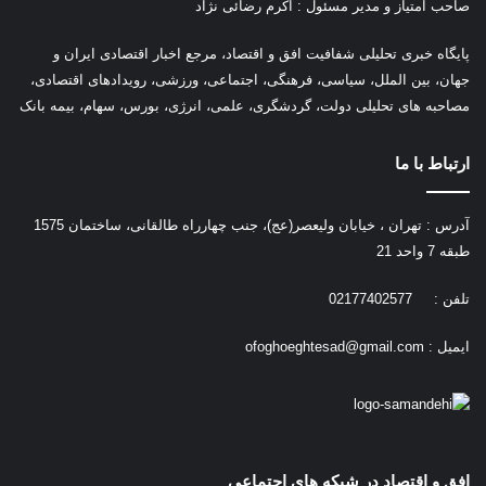
صاحب امتیاز و مدیر مسئول : اکرم رضائی نژاد
پ
ایگاه خبری تحلیلی شفافیت افق و اقتصاد، مرجع اخبار اقتصادی ایران و
جهان، بین الملل، سیاسی، فرهنگی، اجتماعی، ورزشی، رویدادهای اقتصادی،
مصاحبه های تحلیلی دولت، گردشگری، علمی، انرژی، بورس، سهام، بیمه بانک
ارتباط با ما
آدرس : تهران ، خیابان ولیعصر(عج)، جنب چهارراه طالقانی، ساختمان 1575
طبقه 7 واحد 21
تلفن : 02177402577
ایمیل :
ofoghoeghtesad@gmail.com
افق و اقتصاد در شیکه های اجتماعی