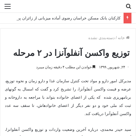
جستجو
منو
برای
کارکنان بانک مسکن خراسان رضوی آماده میزبانی از زائران پیاده امام رضا(ع)
خانه
/
دسته‌بندی نشده
توزیع واکسن آنفلوآنزا در ۲ مرحله
۲۴, شهریور, ۱۳۹۹
خواندن این مطلب ۴ دقیقه زمان میبرد
مدیرکل امور دارو و مواد تحت کنترل سازمان غذا و دارو زمان و نحوه توزیع،
عرضه و قیمت واکسن آنفلوآنزا، را تشریح کرد و گفت که امسال به گونه‎ای
برنامه‎ریزی شده که یکی از اعضای خانواده بتواند با مراجعه به داروخانه و
ثبت کد ملی خود و دو نفر دیگر از اعضای خانواده‎اش، تا سقف سه عدد
واکسن آنفلوآنزا دریافت کند.
سید حیدر محمدی، درباره آخرین وضعیت واردات و توزیع واکسن آنفلوانزا،