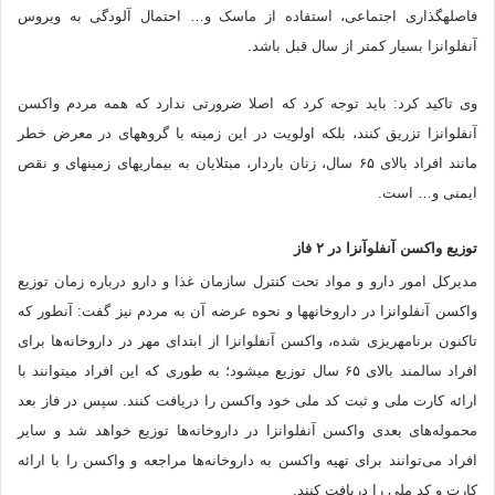
فاصله‎گذاری اجتماعی، استفاده از ماسک و… احتمال آلودگی به ویروس
آنفلوانزا بسیار کمتر از سال قبل باشد.
وی تاکید کرد: باید توجه کرد که اصلا ضرورتی ندارد که همه‌ مردم واکسن
آنفلوانزا تزریق کنند، بلکه اولویت در این زمینه با گروه‎های در معرض خطر
مانند افراد بالای ۶۵ سال، زنان باردار، مبتلایان به بیماری‎های زمینه‎ای و نقص
ایمنی و… است.
توزیع واکسن آنفلوآنزا در ۲ فاز
مدیرکل امور دارو و مواد تحت کنترل سازمان غذا و دارو درباره زمان توزیع
واکسن آنفلوانزا در داروخانه‎ها و نحوه عرضه آن به مردم نیز گفت: آنطور که
تاکنون برنامه‎ریزی شده، واکسن آنفلوانزا از ابتدای مهر در داروخانه‌ها برای
افراد سالمند بالای ۶۵ سال توزیع می‎شود؛ به طوری که این افراد می‎توانند با
ارائه کارت ملی و ثبت کد ملی خود واکسن را دریافت کنند. سپس در فاز بعد
محموله‌های بعدی واکسن آنفلوانزا در داروخانه‌ها توزیع خواهد شد و سایر
افراد می‌توانند برای تهیه واکسن به داروخانه‌ها مراجعه و واکسن را با ارائه
کارت و کد ملی را دریافت کنند.