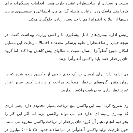
نیست و بسیاری از صاحبنظران عقیده دارند همین اقدامات پیشگیرانه برای
کرونا مثل ماسک زدن، رعایت فاصله گذاری های اجتماعی و شستشوی مرتب
دست‎ها از ابتلا به آنفلوآنزا هم تا حد بسیار زیادی جلوگیری می‎کند.
رئیس اداره بیماری‌های قابل پیشگیری با واکسن وزارت بهداشت گفت: در
نتیجه خیلی از صاحبنظران علوم پزشکی معتقدند احتمالا با رعایت این مسایل
امکان شیوع آنفلوآنزا امسال نسبت به سال‎های پیش کاهش پیدا کند. اما گروه
های پرخطر حتما باید واکسن آنفلوآنزا بزنند.
وی ادامه داد: برای امسال تدارک حجم بالایی از واکسن دیده شده که در
زمان مقرر گروه‌های پرخطر می‎توانند مراجعه و دریافت کنند. سایر افراد
غیرپرخطر نیازی به دریافت واکسن ندارند.
وی تصریح کرد: البته این واکسن منع دریافت بسیار محدودی دارد. یعنی فردی
که بیماری زمینه ای ندارد هم می تواند واکسن بزند اما اگر این کار را
بخواهیم انجام دهیم آن گروه های پرخطر از دریافت واکسن محروم می مانند.
چون ظرفیت تولید واکسن آنفلوآنزا در دنیا سالانه حدود ۳۵۰ تا ۵۰۰ میلیون دز