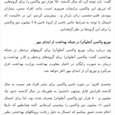
گفت: باید توجه کرد که سال گذشته ۲۵۰ هزار دوز واکسن را برای گروه‌هایی
که تزریق این واکسن برایشان ضروری است، مانند افراد مسن، بیماران
پیوندی، قلبی-تنفسی، زنان باردار و… پیش‌بینی کردیم. این در حالیست که
امسال با توجه به شرایط خاص ناشی از کرونا تامین ۲.۵ میلیون دوز واکسن
را برای این گروه‌ها در نظر گرفته‌ایم.
توزیع واکسن آنفلوآنزا در شبکه بهداشت از ابتدای مهر
وی درباره زمان توزیع واکسن آنفلوآنزا برای گروه‎های پرخطر در شبکه
بهداشتی، گفت: واکسن آنفلوانزا برای گروه‌های پرخطر و کادر بهداشت و
درمان به صورت رایگان در اختیار معاونت بهداشت وزارت بهداشت قرار
می‌گیرد و توزیع آن از ابتدای مهر آغاز خواهد شد.
محمدی افزود: در حوزه تامین واکسن برای سایر افراد هم نسبت به سال
گذشته افزایش قابل توجهی داشتیم؛ به‎ طوریکه در سال گذشته حدود یک
میلیون و ۸۰۰ هزار دوز واکسن آنفلوانزا مصرف شده بود، اما برای امسال
تامین ۱۶ میلیون دوز واکسن را پیش‎بینی کرده‎ایم. البته همانطور که بارها
اعلام شده، تصور می‎کنیم که امسال به دلیل رعایت پروتکل‎های بهداشتی نظیر