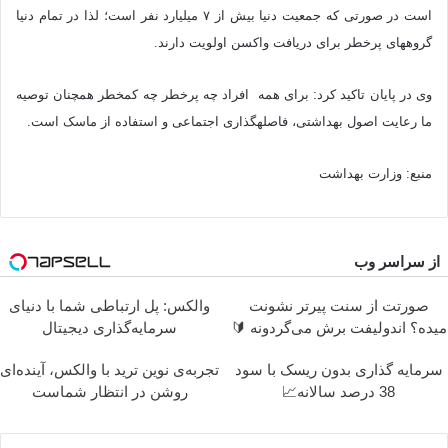
است در صورتی که جمعیت دنیا بیش از ۷ میلیارد نفر است؛ لذا در تمام دنیا
گروه‎های پرخطر برای دریافت واکسن اولویت دارند.
وی در پایان تاکید کرد: برای همه افراد چه پرخطر چه کم‎خطر همچنان توصیه
ما رعایت اصول بهداشتی، فاصله‎گذاری اجتماعی و استفاده از ماسک است.
منبع: وزارت بهداشت
از سراسر وب
صورتت از سنت پیرتر نشونت
والکس: پل ارتباطی شما با دنیای
میده؟ اندولیفت برش می‌گردونه 🔰
سرمایه‌گذاری دیجیتال
سرمایه گذاری بدون ریسک با سود
تجربه‌ی نوین ترید با والکس، آینده‌ای
38 درصد سالانه📈
روشن در انتظار شماست