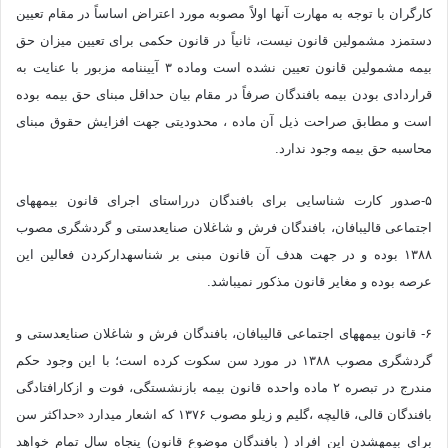
کارگران با توجه به مهارت آنها اولاً مصوبه مورد اعتراض اساساً در مقام تعیین
دستمزد مشمولین قانون نیست، ثانیاً در قانون حکمی برای تعیین میزان حق
بیمه مشمولین قانون تعیین نشده است وماده ۳ آیین‎نامه مزبور با عنایت به
قراردادی بودن بیمه بافندگان صرفاً در مقام بیان حداقل مبنای حق بیمه بوده
است و مطابق صراحت ذیل آن ماده ، محدودیتی جهت افزایش حقوق مبنای
محاسبه حق بیمه وجود ندارد.
۵-صدور کارت شناسایی برای بافندگان درراستای اجرای قانون بیمه‎های
اجتماعی قالیبافان، بافندگان فرش و شاغلان صنایع‎دستی و گردشگری مصوب
۱۳۸۸ بوده و در جهت هدف آن قانون مبنی بر شناسه‎دارکردن فعالین این
عرصه بوده و مغایر قانون مذکور نمی‎باشد.
۶- قانون بیمه‎های اجتماعی قالیبافان، بافندگان فرش و شاغلان صنایع‎دستی و
گردشگری مصوب ۱۳۸۸ در مورد سن سکوت کرده است؛ با این وجود حکم
مندرج در تبصره ۲ ماده واحده قانون بیمه بازنشستگی، فوت و ازکارافتادگی
بافندگان قالی، قالیچه ،گلیم و زیلو مصوب ۱۳۷۶ که اشعار می‎دارد «حداکثر سن
برای بیمه‎شدن این افراد ( بافندگان موضوع قانون) پنجاه سال تمام خواهد