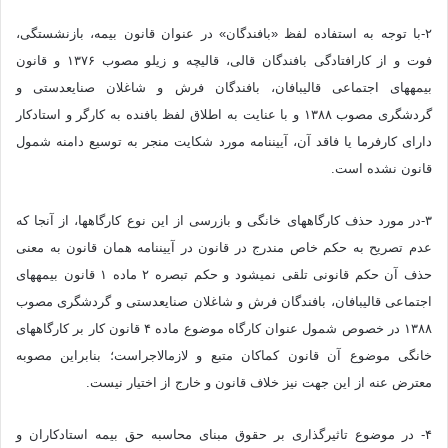
۲-با توجه به استفاده لفظ «بافندگان» در عنوان قانون بیمه، بازنشستگی،
فوت و از کارافتادگی بافندگان قالی، قالیچه و زیلو مصوب ۱۳۷۶ و قانون
بیمه‎های اجتماعی قالیبافان، بافندگان فرش و شاغلان صنایع‎دستی و
گردشگری مصوب ۱۳۸۸ و با عنایت به اطلاق لفظ بافنده به کارگر و استادکار
دارای کارفرما یا فاقد آن، آیین‎نامه مورد شکایت منجر به توسیع دامنه شمول
قانون نشده است.
۳-در مورد حذف کارگاه‎های خانگی و بازرسی از این نوع کارگاه‎ها، از آنجا که
عدم تصریح به حکم خاص مندرج در قانون در آیین‎نامه همان قانون به معنی
حذف آن حکم قانونی تلقی نمی‎شود و حکم تبصره ۲ ماده ۱ قانون بیمه‎های
اجتماعی قالیبافان، بافندگان فرش و شاغلان صنایع‎دستی و گردشگری مصوب
۱۳۸۸ در خصوص شمول عنوان کارگاه موضوع ماده ۴ قانون کار بر کارگاه‎های
خانگی موضوع آن قانون کماکان متبع و لازم‎الاجراست؛ بنابراین مصوبه
معترض عنه از این جهت نیز خلاف قانون و خارج از اختیار نیست.
۴- در موضوع تاثیرگذاری بر حقوق مبنای محاسبه حق بیمه استادکاران و