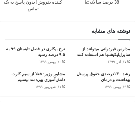
38 درصد سالانه📈
کننده بفروش! بدون پاسخ به یک
تماس
نوشته های مشابه
مدارس غیردولتی می‎توانند از
نرخ بیکاری در فصل تابستان ۹۹ به
سایراپلیکیشن‎ها هم استفاده کنند
۹.۵ درصد رسید
۱۷, آذر, ۱۳۹۹
۲۰, بهمن, ۱۳۹۹
رشد ۱۳۰درصدی حقوق پرسنل
مشاور وزیر: فعلا از سیم کارت
بهداشت و درمان
دانش‌آموزی بهره‌مند نیستیم
۱۹, بهمن, ۱۳۹۹
۳۱, شهریور, ۱۳۹۹