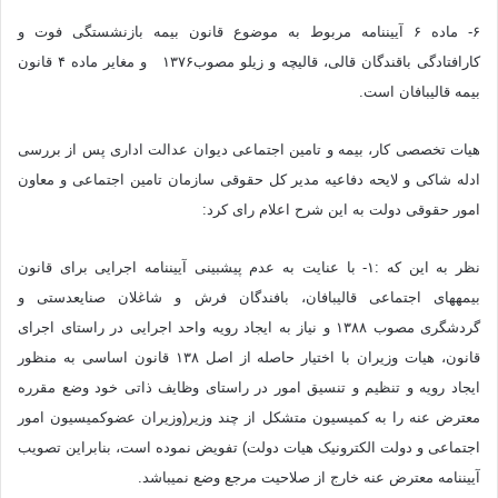
۶- ماده ۶ آیین‎نامه مربوط به موضوع قانون بیمه بازنشستگی فوت و
کارافتادگی باقندگان قالی، قالیچه و زیلو مصوب۱۳۷۶ و مغایر ماده ۴ قانون
بیمه قالیبافان است.
هیات تخصصی کار، بیمه و تامین اجتماعی دیوان عدالت اداری پس از بررسی
ادله شاکی و لایحه دفاعیه مدیر کل حقوقی سازمان تامین اجتماعی و معاون
امور حقوقی دولت به این شرح اعلام رای کرد:
نظر به این که :۱- با عنایت به عدم پیش‎بینی آیین‎نامه اجرایی برای قانون
بیمه‎های اجتماعی قالیبافان، بافندگان فرش و شاغلان صنایع‎دستی و
گردشگری مصوب ۱۳۸۸ و نیاز به ایجاد رویه واحد اجرایی در راستای اجرای
قانون، هیات وزیران با اختیار حاصله از اصل ۱۳۸ قانون اساسی به منظور
ایجاد رویه و تنظیم و تنسیق امور در راستای وظایف ذاتی خود وضع مقرره
معترض عنه را به کمیسیون متشکل از چند وزیر(وزیران عضوکمیسیون امور
اجتماعی و دولت الکترونیک هیات دولت) تفویض نموده است، بنابراین تصویب
آیین‎نامه معترض عنه خارج از صلاحیت مرجع وضع نمی‎باشد.