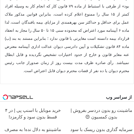
بود» از طرفی با استنباط از ماده ۷۹ قانون کار که انجام کار به وسیله افراد
کمتر از ۱۵ سال را ممنوع اعلام کرده است، بنابراین قوانین مذکور ملاک
عمل برای حداقل و حداکثر سن بهره‎مندی از مزایای بیمه بافندگان است، لذا
ماده ۶ آیین‎نامه مورد اعتراض که محدوده سنی ۱۵ تا ۵۰ سال را مجاز به انعقاد
قرارداد بیمه دانسته است مغایرتی با قانون ندارد ؛ بنابراین مستند به بند (ب)
ماده ۸۴ قانون تشکیلات و آیین دادرسی دیوان عدالت اداری آیین‎نامه معترض
عنه مغایر قانون و خارج از حدود اختیارات تشخیص نگردیده و قابل ابطال
نمی‎باشد. رأی صادره ظرف مدت بیست روز از زمان صدوراز جانب رئیس
محترم دیوان یا ده نفر از قضات محترم دیوان قابل اعتراض است.
از سراسر وب
ماشینت رو بدون دردسر بفروش |
خرید موبایل با اسنپ پی | در ۴
بدون کمسیون 😍
قسط بدون سود و کارمزد!
سرمایه گذاری بدون ریسک با سود
ماشینتو به دلال نده! به مصرف