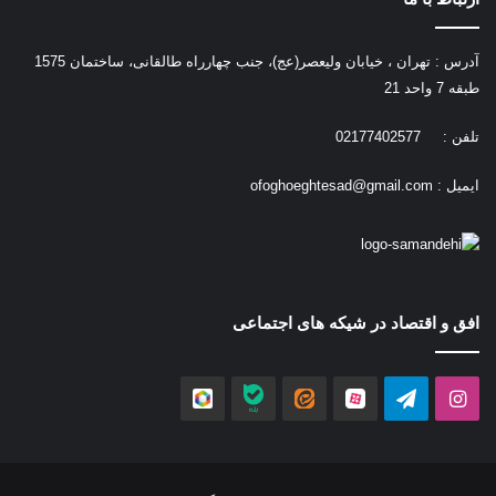
آدرس : تهران ، خیابان ولیعصر(عج)، جنب چهارراه طالقانی، ساختمان 1575
طبقه 7 واحد 21
تلفن : 02177402577
ایمیل :
ofoghoeghtesad@gmail.com
افق و اقتصاد در شیکه های اجتماعی
اینستاگرام
تلگرام
آپارات
ایتا
بله
روبیکا