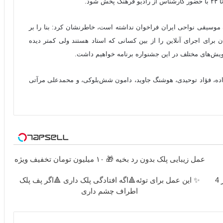
 موسیقی نواحی ایران فراخوان نداشته است، خاطرنشان کرد: بنا را بر
ن برای اجرای آنلاین را از بین کسانی که استاد هستند ولی کمتر دیده
 گویش‌های مختلف در این جشنواره برنامه خواهیم داشت.
اده، فؤاد توحیدی، هوشنگ جاوید، دامون شش‌بلوکی، و محمدعلی مرآتی
عمل زیبایی پلک بدون رد بخیه 🎁 ۱۰ میلیون تومان تخفیف ویژه
🎬 تماشای فیلم و سریال با خرید اینترنت LTE پیشگامان در 4
✨ این عمل برای توئه🔺اگه افتادگی پلک داری 🔺اگر پف پلک
اطراف چشم داری