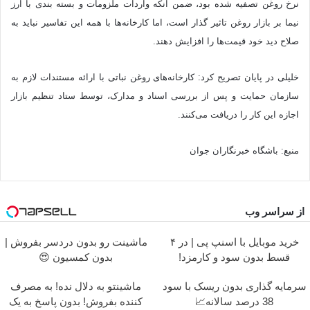
نرخ روغن تصفیه شده بود، ضمن آنکه واردات ملزومات و بسته بندی با ارز
نیما بر بازار روغن تاثیر گذار است، اما کارخانه‌ها با همه این تفاسیر نباید به
صلاح دید خود قیمت‌ها را افزایش دهند.
خلیلی در پایان تصریح کرد: کارخانه‌های روغن نباتی با ارائه مستندات لازم به
سازمان حمایت و پس از بررسی اسناد و مدارک، توسط ستاد تنظیم بازار
اجازه این کار را دریافت می‌کنند.
منبع: باشگاه خبرنگاران جوان
از سراسر وب
خرید موبایل با اسنپ پی | در ۴
ماشینت رو بدون دردسر بفروش |
قسط بدون سود و کارمزد!
بدون کمسیون 😍
سرمایه گذاری بدون ریسک با سود
ماشینتو به دلال نده! به مصرف
38 درصد سالانه📈
کننده بفروش! بدون پاسخ به یک