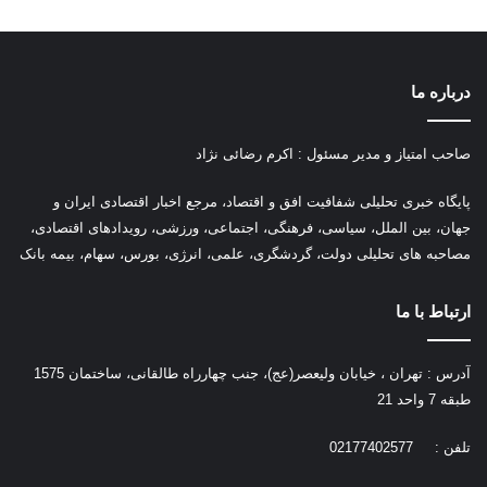
درباره ما
صاحب امتیاز و مدیر مسئول : اکرم رضائی نژاد
پ
ایگاه خبری تحلیلی شفافیت افق و اقتصاد، مرجع اخبار اقتصادی ایران و
جهان، بین الملل، سیاسی، فرهنگی، اجتماعی، ورزشی، رویدادهای اقتصادی،
مصاحبه های تحلیلی دولت، گردشگری، علمی، انرژی، بورس، سهام، بیمه بانک
ارتباط با ما
آدرس : تهران ، خیابان ولیعصر(عج)، جنب چهارراه طالقانی، ساختمان 1575
طبقه 7 واحد 21
تلفن : 02177402577