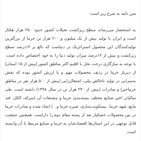
متن نامه به شرح زیر است:
به استحضار می‌رساند سطح زیرکشت نخیلات کشور حدود ۲۵۰ هزار هکتار
است و ایران با تولید بیش از یک میلیون و ۲۰۰ هزار تن خرما از بزرگترین
تولیدکنندگان این محصول استراتژیک در دنیاست که بالغ بر ۱۴درصد سطح
زیرکشت و بیش از ۱۲درصد میزان تولید دنیا را به خود اختصاص داده است.
با توجه به سازگاری درخت نخل با اقلیم اکثر مناطق کشور (بیش از ۱۵ استان)
از دیرباز خرما در ردیف محصولات مهم و با ارزش کشور بوده که نقش
به‌سزایی در تولید ناخالص ملی، اشتغال‌زایی (بیش از ۵۰۰ هزار نفر در مناطق
خرماخیز) و صادرات (بیش از ۲۴۰ هزار تن در سال ۱۳۹۸) داشته است. طی
سالیان اخیر صنایع مختلف بسته‌بندی خرما و مشتقات آن (سرکه، الکل، قند
مایع، شهد خرما، بیسکویت‌سازی، شیره خرما و…) ایجاد شده و صادرات خرما
در بین محصولات خشکبار بعد از پسته مقام دوم را داراست. همچنین جمعیت
قابل توجهی در این استان‌ها اقتصادشان به خرما و صنایع مرتبط با آن وابسته
است.