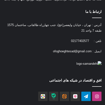
ارتباط با ما
آدرس : تهران ، خیابان ولیعصر(عج)، جنب چهارراه طالقانی، ساختمان 1575
طبقه 7 واحد 21
تلفن : 02177402577
ایمیل :
ofoghoeghtesad@gmail.com
افق و اقتصاد در شیکه های اجتماعی
اینستاگرام
تلگرام
آپارات
ایتا
بله
روبیکا