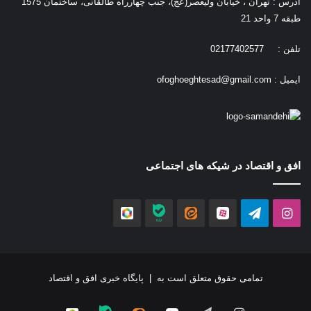
آدرس : تهران ، خیابان ولیعصر(عج)، جنب چهارراه طالقانی، ساختمان 1575
طبقه 7 واحد 21
تلفن : 02177402577
ایمیل :
ofoghoeghtesad@gmail.com
افق و اقتصاد در شیکه های اجتماعی
اینستاگرام
تلگرام
آپارات
ایتا
بله
روبیکا
تمامی حقوق متعلق است به |
پایگاه خبری افق و اقتصاد