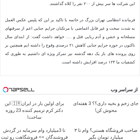
این شرکت ها سر بیش از ۲۰۰ نفر را کلاه گذاشتند.
فرمانده انتظامی تهران بزرگ در خاتمه با تاکید بر این که پلیس عکس العمل
به شدت سخت و غیر قابل اغماضی با مرتکبان جرایم جنایی اعم از سرقتهای
مسلحانه و خشن و آدم ربایی قتل و …. خواهد داشت گفت: از ابتدای سال
تاکنون در حوزه جرایم جنایی کاهش ۲۱ درصدی وقوع را داشته ایم همچنین بر
روی پرونده های باز یک دهه گذشته نیز تمرکز ویژه ای داشتیم به طوری که
کشفیات ما ۱۲۴ درصد افزایش داشته است.
از سراسر وب
جای زخم و بخیه داری؟؟ 3 هفته‌ای
برای اولین بار در ایران🇮🇷 این
محوش کن!
دکتر کرم ترمیم کننده 23 روزه
ساخت!
صاحب فروشگاه هستی؟ وام تا ۳
تا 3میلیارد وام سرمایه در گردش
میلیارد تومان بگیر
فروشندگان => فروشگاهت رو ثبت