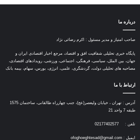
درباره ما
صاحب امتیاز و مدیر مسئول : اکرم رضائی نژاد
پ
ایگاه خبری تحلیلی شفافیت افق و اقتصاد، مرجع اخبار اقتصادی ایران و
جهان، بین الملل، سیاسی، فرهنگی، اجتماعی، ورزشی، رویدادهای اقتصادی،
مصاحبه های تحلیلی دولت، گردشگری، علمی، انرژی، بورس، سهام، بیمه بانک
ارتباط با ما
آدرس : تهران ، خیابان ولیعصر(عج)، جنب چهارراه طالقانی، ساختمان 1575
طبقه 7 واحد 21
تلفن : 02177402577
ایمیل :
ofoghoeghtesad@gmail.com