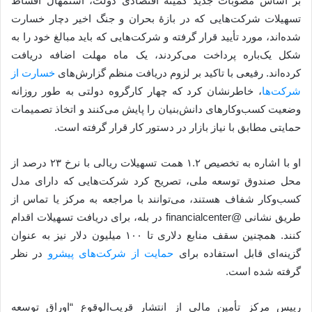
بر اساس مصوبات جدید کمیته اقتصادی دولت، استمهال اقساط
تسهیلات شرکت‌هایی که در بازۀ بحران و جنگ اخیر دچار خسارت
شده‌اند، مورد تأیید قرار گرفته و شرکت‌هایی که باید مبالغ خود را به
شکل یک‌باره پرداخت می‌کردند، یک ماه مهلت اضافه دریافت
کرده‌اند. رفیعی با تاکید بر لزوم دریافت منظم گزارش‌های
خسارت از
شرکت‌ها
، خاطرنشان کرد که چهار کارگروه دولتی به طور روزانه
وضعیت کسب‌وکارهای دانش‌بنیان را پایش می‌کنند و اتخاذ تصمیمات
حمایتی مطابق با نیاز بازار در دستور کار قرار گرفته است.
او با اشاره به تخصیص ۱.۲ همت تسهیلات ریالی با نرخ ۲۳ درصد از
محل صندوق توسعه ملی، تصریح کرد شرکت‌هایی که دارای مدل
کسب‌وکار شفاف هستند، می‌توانند با مراجعه به مرکز یا تماس از
طریق نشانی @financialcenter در بله، برای دریافت تسهیلات اقدام
کنند. همچنین سقف منابع دلاری تا ۱۰۰ میلیون دلار نیز به عنوان
گزینه‌ای قابل استفاده برای
حمایت از شرکت‌های پیشرو
در نظر
گرفته شده است.
رییس مرکز تأمین مالی از انتشار قریب‌الوقوع “اوراق توسعه