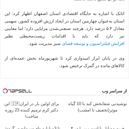
اتابک با اشاره به جایگاه اقتصادی استان اصفهان اظهار کرد: این
استان به‌عنوان چهارمین استان در ایجاد ارزش افزوده کشور، سهمی
معادل ۵.۴ درصد دارد. هرچند صنعتی‌شدن مزایایی دارد؛ اما معایبی
نیز دارد که باید با اقدامات زیست‌محیطی نظیر
افزایش فیلتراسیون و توسعه فضای
سبز مدیریت شود.
وی در پایان ابراز امیدواری کرد تا شهریورماه بخش عمده‌ای از
کالاهای مانده در گمرک ترخیص شود.
از سراسر وب
نوشیدنی شفابخش کبد با 10 گیاه
برای اولین بار در ایران🇮🇷 این
موثر(تخفیف تا امشب)
دکتر کرم ترمیم کننده 23 روزه
ساخت!
خرید موبایل با اسنپ پی | در ۴
تا 3میلیارد وام سرمایه در گردش