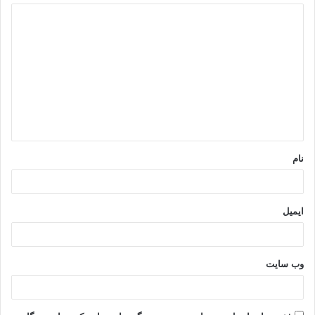
د
ی
د
گ
ا
ه
*
نام
ایمیل
وب‌ سایت