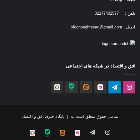
تلفن : 02177402577
ایمیل :
ofoghoeghtesad@gmail.com
افق و اقتصاد در شیکه های اجتماعی
اینستاگرام
تلگرام
آپارات
ایتا
بله
روبیکا
تمامی حقوق متعلق است به |
پایگاه خبری افق و اقتصاد
اینستاگرام
تلگرام
آپارات
ایتا
بله
روبیکا