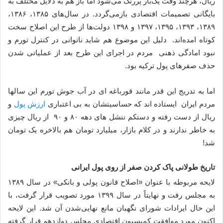
ریال، هرچند وقت یک‌بار پررنگ می‌شود اما باز هم به دلایل مختلف به
بایگانی تصمیمات اقتصادی بازمی‌گردد. در سال‌های ۱۳۸۵، ۱۳۸۶،
۱۳۸۹، ۱۳۹۳، ۱۳۹۵، ۱۳۹۷ و ۱۳۹۸ دولت‌ها از طرح این اصلاح سخت
کوتاه امده‌اند. دلیل این موضوع هم شاید ناتوانی در کنترل تورم و
نبود امادگی ذهنی مردم در اجرای این طرح بعد از عملیاتی شدن
حذف صفرهای پول ترکیه بود.
اما به تدریج این قدر مانند قورباغه ای در آب جوش تورم این سالها
مردم ایران ایستاده اند که حساسیتشان به بی اعتباری
ارزش پول
و
ریال از دست رفته و دستکم ننشل های دهه ۸۰ و ۹۰ از ریال چیزی
به خاطر ندارند و در کلام بازار، میلیارد تومان هم بالاخره یک تومان
شد!
تاریخ طولانی پاک کردن صفر از روی پول ایرانی
لایحه مربوطه با عنوان «اصلاح قانون پولی و بانکی» در سال ۱۳۸۹
به مجلس رفت و نهایتاً در سال ۱۳۹۹ مورد تصویب قرار گرفت، با
این حال ایرادات شورای نگهبان مانع نهایی‌شدن آن شد. این لایحه
اکنون مورد موافقت کمیسیون اقتصادی مجلس دوازدهم قرار گرفته