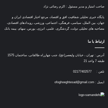
صاحب امتیاز و مدیر مسئول : اکرم رضائی نژاد
پ
ایگاه خبری تحلیلی شفافیت افق و اقتصاد، مرجع اخبار اقتصادی ایران و
جهان، بین الملل، سیاسی، فرهنگی، اجتماعی، ورزشی، رویدادهای اقتصادی،
مصاحبه های تحلیلی دولت، گردشگری، علمی، انرژی، بورس، سهام، بیمه بانک
ارتباط با ما
آدرس : تهران ، خیابان ولیعصر(عج)، جنب چهارراه طالقانی، ساختمان 1575
طبقه 7 واحد 21
تلفن : 02177402577
ایمیل :
ofoghoeghtesad@gmail.com