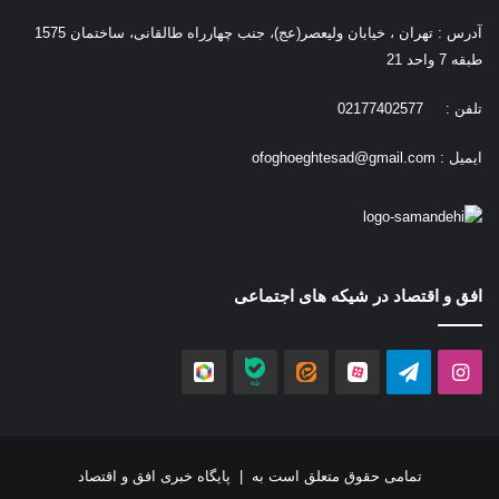
آدرس : تهران ، خیابان ولیعصر(عج)، جنب چهارراه طالقانی، ساختمان 1575
طبقه 7 واحد 21
تلفن : 02177402577
ایمیل :
ofoghoeghtesad@gmail.com
افق و اقتصاد در شیکه های اجتماعی
اینستاگرام
تلگرام
آپارات
ایتا
بله
روبیکا
تمامی حقوق متعلق است به |
پایگاه خبری افق و اقتصاد