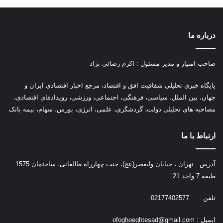
درباره ما
صاحب امتیاز و مدیر مسئول : اکرم رضائی نژاد
پ
ایگاه خبری تحلیلی شفافیت افق و اقتصاد، مرجع اخبار اقتصادی ایران و
جهان، بین الملل، سیاسی، فرهنگی، اجتماعی، ورزشی، رویدادهای اقتصادی،
مصاحبه های تحلیلی دولت، گردشگری، علمی، انرژی، بورس، سهام، بیمه بانک
ارتباط با ما
آدرس : تهران ، خیابان ولیعصر(عج)، جنب چهارراه طالقانی، ساختمان 1575
طبقه 7 واحد 21
تلفن : 02177402577
ایمیل :
ofoghoeghtesad@gmail.com