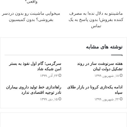
واقعی*
ماشینتو به دلال نده! به مصرف
میخوایی ماشینت رو بدون دردسر
کننده بفروش! بدون پاسخ به یک
بفروشی؟ بدون کمیسیون
تماس
نوشته های مشابه
هفته‌ سرنوشت ساز در روند
سرگرمی؛ گام اول نفوذ به بستر
تشکیل دولت لبنان
امن شبکه شاد
۱۸, شهریور, ۱۳۹۹
۲۳, آذر, ۱۳۹۹
ادامه یکه‌تازی کرونا در بازار طلای
راه‎اندازی خط تولید داروی بیماران
سیاه
نادر توجیه اقتصادی ندارد
۲۲, شهریور, ۱۳۹۹
۱۵, دی, ۱۳۹۹