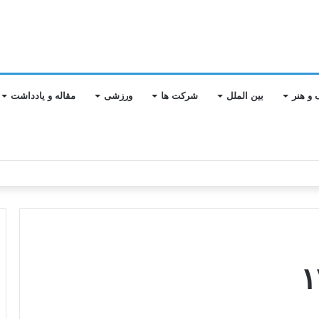
 و هنر
بین الملل
شرکت ها
ورزشی
مقاله و یادداشت
ابع و افزایش سهم از بازار در بازدید سرزده از شعب استان تهران