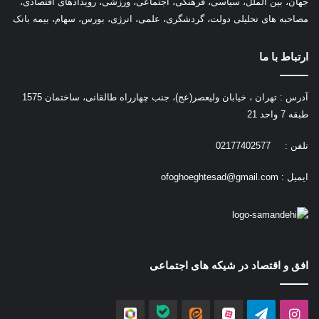
جهان، بین الملل، سیاسی، فرهنگی، اجتماعی، ورزشی، رویدادهای اقتصادی،
مصاحبه های تحلیلی دولت، گردشگری، علمی، انرژی، بورس، سهام، بیمه بانک
ارتباط با ما
آدرس : تهران ، خیابان ولیعصر(عج)، جنب چهارراه طالقانی، ساختمان 1575
طبقه 7 واحد 21
تلفن : 02177402577
ایمیل :
ofoghoeghtesad@gmail.com
افق و اقتصاد در شیکه های اجتماعی
اینستاگرام
تلگرام
آپارات
ایتا
بله
روبیکا