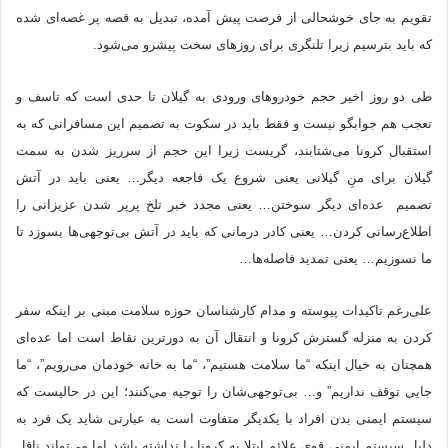
تقویم به جای خوشحالی از فرصت پیش آمده، تبدیل به قصه پر غصه‌ای شده
که باید بترسیم زیرا تلنگری برای روزهای سخت پیشرو می‌شود.
طی دو روز اخیر حجم خودروهای ورودی به گیلان تا حدی است که تاسف و
تعجب هم جوابگو نیست و فقط باید در سکوت به تصمیم این مسافرانی که به
استقبال کرونا می‌شتابند، گریست زیرا این حجم از سرریز شدن به سمت
گیلان برای منِ گیلانی یعنی شروع یک فاجعه دیگر… یعنی باید در آتش
تصمیم عده‌ای دیگر سوختن… یعنی مجدد خبر تلخ پرپر شدن عزیزانی را
اطلاع‌رسانی کردن… یعنی کادر درمانی که باید در آتش بی‌توجهی‌ها بسوزد تا
ما نسوزیم… یعنی تمدید فاصله‌ها…
علی‌رغم تاکیدات پیوسته و مدام کارشناسان حوزه سلامت مبنی بر اینکه سفر
کردن به منزله گسترش کرونا و انتقال آن به دورترین نقاط است اما عده‌ای
همچنان به خیال اینکه “ما سلامت هستیم”، “ما به خانه خودمان می‌رویم”، “ما
جایی توقف نداریم” و… بی‌توجهی‌شان را توجیه می‌کنند؛ این در حالیست که
سیستم ایمنی بدن افراد با یکدیگر متفاوت است به عبارتی شاید یک فرد به
دلیل سیستم ایمنی قوی علائم ابتلا به کرونا را نداشته باشد اما می‌تواند ناقل