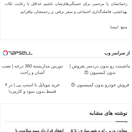
زحماتشان یا مرحمی برای خستگی‌های‌شان باشیم حداقل با رعایت نکات
بهداشتی، فاصله‌گذاری اجتماعی و سفر نرفتن بر زحمتشان نیافزایم.
منبع: ایسنا
از سراسر وب
ماشینت رو بدون دردسر بفروش |
دوربین مداربسته 360 درجه | نصب
بدون کمسیون 😍
آسان و راحت
فروش خودرو بدون کمیسیون 😍
خرید موبایل با اسنپ پی | در ۴
قسط بدون سود و کارمزد!
نوشته های مشابه
معاون وزیر راه و شهرسازی: تا ۵
انعقاد قرارداد بیمه سلامت با