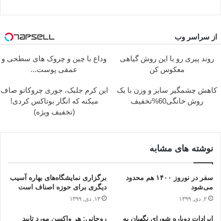
از سراسر وب
Image failed to load
Image failed to load
روند پیری رو با این روش گیاهی
وداع با چین و چروک های سطحی و
معکوس کن
عمقی پوست...
Image failed to load
Image failed to load
کاهش چشمگیر سایز و وزن با یک
این کرم جلبک، جوری چروکاتو صاف
روش خانگی60%تخفیف
میکنه که انگار بوتاکس کردی!
(تخفیف ویژه)
نوشته های مشابه
سفر در نوروز ۱۴۰۰ هم محدود
برگزاری نمایشگاه‌های بهاره آسیب
می‌شود
دیگری برای حوزه اصناف است
۲, دی, ۱۳۹۹
۱۳, دی, ۱۳۹۹
ایرادات دوباره شورای نگهبان به
روحانی: هر واکسن مورد تایید