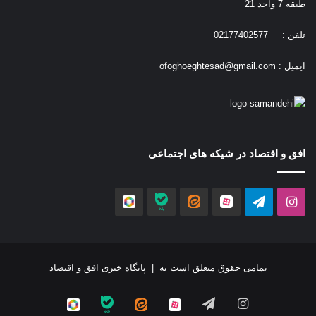
طبقه 7 واحد 21
تلفن : 02177402577
ایمیل :
ofoghoeghtesad@gmail.com
افق و اقتصاد در شیکه های اجتماعی
اینستاگرام
تلگرام
آپارات
ایتا
بله
روبیکا
تمامی حقوق متعلق است به |
پایگاه خبری افق و اقتصاد
اینستاگرام
تلگرام
آپارات
ایتا
بله
روبیکا