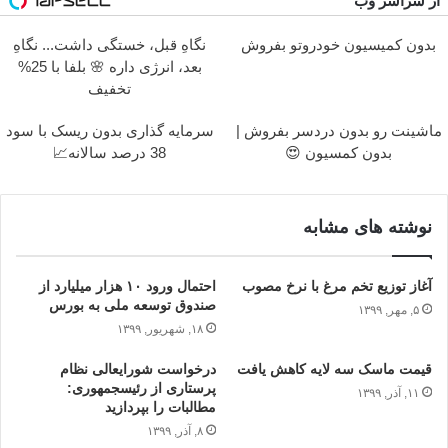
از سراسر وب
بدون کمیسیون خودروتو بفروش
نگاهِ قبل، خستگی داشت... نگاهِ
بعد، انرژی داره 🌸 بلفا با 25%
تخفیف
ماشینت رو بدون دردسر بفروش |
سرمایه گذاری بدون ریسک با سود
بدون کمسیون 😍
38 درصد سالانه📈
نوشته های مشابه
آغاز توزیع تخم مرغ با نرخ مصوب
احتمال ورود ۱۰ هزار میلیارد از
صندوق توسعه ملی به بورس
۵, مهر, ۱۳۹۹
۱۸, شهریور, ۱۳۹۹
قیمت ماسک سه لایه کاهش یافت
درخواست شورای‎عالی نظام
پرستاری از رئیس‎جمهوری:
۱۱, آذر, ۱۳۹۹
مطالبات را بپردازید
۸, آذر, ۱۳۹۹