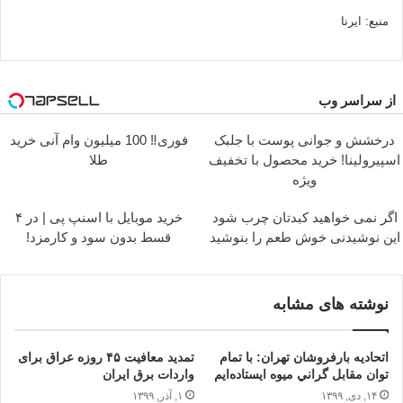
منبع: ایرنا
از سراسر وب
درخشش و جوانی پوست با جلبک
فوری‼️ 100 میلیون وام آنی خرید
اسپیرولینا! خرید محصول با تخفیف
طلا
ویژه
اگر نمی خواهید کبدتان چرب شود
خرید موبایل با اسنپ پی | در ۴
این نوشیدنی خوش طعم را بنوشید
قسط بدون سود و کارمزد!
نوشته های مشابه
اتحاديه بارفروشان تهران: با تمام
تمدید معافیت ۴۵ روزه عراق برای
توان مقابل گراني ميوه ايستاده‌ايم
واردات برق ایران
۱۴, دی, ۱۳۹۹
۱, آذر, ۱۳۹۹