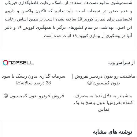
شست‌وشوی مداوم دست‌ها، استفاده از ماسک، رعایت فاصله‎گذاری فیزیکی
و عدم حضور در تجمعات است. باید بدانیم که تاکنون واکسن و داروی
اختصاصی برای بیماری کووید_19 ساخته نشده است. بر همین اساس رعایت
این اصول بهداشتی در تمام کشورهای درگیر با همه‎گیری کووید_ ۱۹ و تاثیر
آن‎ها در پیشگیری از بیماری کووید_۱۹ اثبات شده است.
از سراسر وب
ماشینت رو بدون دردسر بفروش |
سرمایه گذاری بدون ریسک با سود
بدون کمسیون 😍
38 درصد سالانه📈
ماشینتو به دلال نده! به مصرف
فروش خودرو بدون کمیسیون 😍
کننده بفروش! بدون پاسخ به یک
تماس
نوشته های مشابه