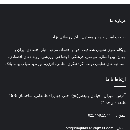
درباره ما
صاحب امتیاز و مدیر مسئول : اکرم رضائی نژاد
پ
ایگاه خبری تحلیلی شفافیت افق و اقتصاد، مرجع اخبار اقتصادی ایران و
جهان، بین الملل، سیاسی، فرهنگی، اجتماعی، ورزشی، رویدادهای اقتصادی،
مصاحبه های تحلیلی دولت، گردشگری، علمی، انرژی، بورس، سهام، بیمه بانک
ارتباط با ما
آدرس : تهران ، خیابان ولیعصر(عج)، جنب چهارراه طالقانی، ساختمان 1575
طبقه 7 واحد 21
تلفن : 02177402577
ایمیل :
ofoghoeghtesad@gmail.com