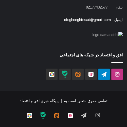
تلفن : 02177402577
ایمیل :
ofoghoeghtesad@gmail.com
افق و اقتصاد در شیکه های اجتماعی
اینستاگرام
تلگرام
آپارات
ایتا
بله
روبیکا
تمامی حقوق متعلق است به |
پایگاه خبری افق و اقتصاد
اینستاگرام
تلگرام
آپارات
ایتا
بله
روبیکا