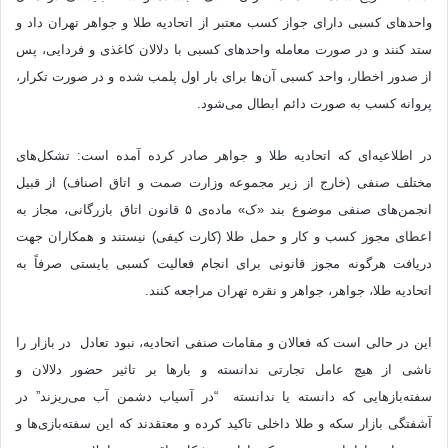
واحدهای کسبی دارای جواز کسب معتبر از اتحادیه طلا و جواهر تهران داد و
ستد کنند و در صورت معامله واحدهای کسبی با دلالان کاغذی و فردایی، پس
از صدور اخطار، واحد کسبی آن‌ها برای بار اول پلمب شده و در صورت تکرار،
پروانه کسب به صورت دائم ابطال می‌شود.
در اطلاعیه‌ای که اتحادیه طلا و جواهر صادر کرده آمده است: تشکل‌های
مختلف صنفی (خارج از زیر مجموعه وزارت صمت و اتاق اصناف) از قبیل
انجمن‌های صنفی موضوع بند «ک» ماده‌ی ۵ قانون اتاق بازرگانی، مجاز به
اعطای مجوز کسب و کار و حمل طلا (کارت کیفی) نیستند و همکاران جهت
دریافت هرگونه مجوز قانونی برای انجام فعالیت کسبی بایستی صرفاً به
اتحادیه طلا، جواهر، جواهر و نقره تهران مراجعه کنند.
این در حالی است که فعالان و مقامات صنفی اتحادیه، نبود تعادل در بازار را
ناشی از هیچ عامل تجارتی ندانسته و بارها بر تاثیر حضور دلالان و
سفته‌بازهایی که دانسته یا ندانسته “در آسیاب دشمن آب می‌ریزند” در
آشفتگی بازار سکه و طلا داخلی تاکید کرده‌ و معتقدند که این سفته‌بازی‌ها و