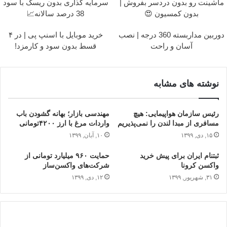
ماشینت رو بدون دردسر بفروش |
سرمایه گذاری بدون ریسک با سود
بدون کمسیون 😍
38 درصد سالانه📈
دوربین مداربسته 360 درجه | نصب
خرید موبایل با اسنپ پی | در ۴
آسان و راحت
قسط بدون سود و کارمزد!
نوشته های مشابه
رئیس سازمان هواپیمایی: هیچ
مهندسی بازار؛ بهانه گشودن باب
مسافری از مبدا لندن را نمی‌پذیریم
واردات مرغ با ارز ۴۲۰۰تومانی
۱۵, دی, ۱۳۹۹
۱۰, آبان, ۱۳۹۹
ثبت‎نام ایران برای پیش خرید
حمایت ۹۶۰ میلیارد تومانی از
واکسن کرونا
شرکت‌های واکسن‌ساز
۳۱, شهریور, ۱۳۹۹
۱۲, دی, ۱۳۹۹