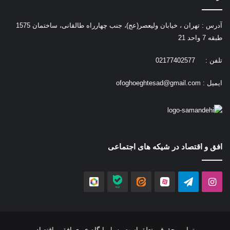
آدرس : تهران ، خیابان ولیعصر(عج)، جنب چهارراه طالقانی، ساختمان 1575
طبقه 7 واحد 21
تلفن : 02177402577
ایمیل :
ofoghoeghtesad@gmail.com
افق و اقتصاد در شیکه های اجتماعی
اینستاگرام
تلگرام
آپارات
ایتا
بله
روبیکا
تمامی حقوق متعلق است به |
پایگاه خبری افق و اقتصاد