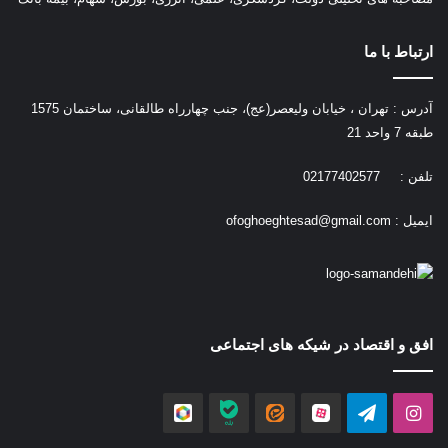
ارتباط با ما
آدرس : تهران ، خیابان ولیعصر(عج)، جنب چهارراه طالقانی، ساختمان 1575
طبقه 7 واحد 21
تلفن : 02177402577
ایمیل :
ofoghoeghtesad@gmail.com
افق و اقتصاد در شیکه های اجتماعی
اینستاگرام
تلگرام
آپارات
ایتا
بله
روبیکا