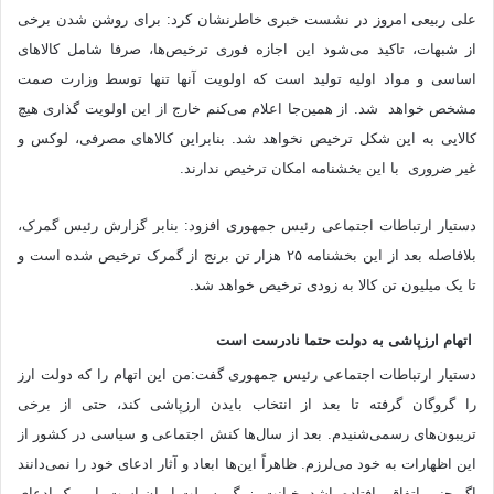
علی ربیعی امروز در نشست خبری خاطرنشان کرد: برای روشن شدن برخی
از شبهات، تاکید می‌شود این اجازه فوری ترخیص‌ها، صرفا شامل کالاهای
اساسی و مواد اولیه تولید است که اولویت آنها تنها توسط وزارت صمت
مشخص خواهد شد. از همین‌جا اعلام می‌کنم خارج از این اولویت گذاری هیچ
کالایی به این شکل ترخیص نخواهد شد. بنابراین کالاهای مصرفی، لوکس و
غیر ضروری با این بخشنامه امکان ترخیص ندارند.
دستیار ارتباطات اجتماعی رئیس جمهوری افزود: بنابر گزارش رئیس گمرک،
‌بلافاصله بعد از این بخشنامه ۲۵ هزار تن برنج از گمرک ترخیص شده است و
تا یک میلیون تن کالا به زودی ترخیص خواهد شد.
اتهام ارزپاشی به دولت حتما نادرست است
دستیار ارتباطات اجتماعی رئیس جمهوری گفت:من این اتهام را که دولت ارز
را گروگان گرفته تا بعد از انتخاب بایدن ارزپاشی کند، حتی از برخی
تریبون‌های رسمی‌شنیدم. بعد از سال‌ها کنش اجتماعی و سیاسی در کشور از
این اظهارات به خود می‌لرزم. ظاهراً این‌ها ابعاد و آثار ادعای خود را نمی‌دانند
اگر چنین اتفاقی افتاده باشد، خیانت بزرگ به ملت ایران است. این یک ادعای