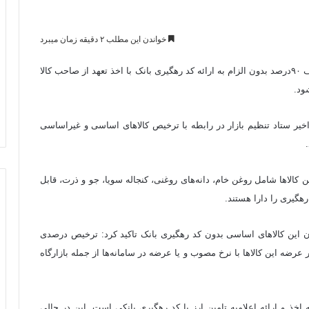
خواندن این مطلب ۲ دقیقه زمان میبرد
طبق اعلام معاون فنی گمرک، ترخیص کالاهای اساسی تا سقف ۹۰درصد بدون الزام به ارائه‌ کد رهگیری بانک با اخذ تعهد از صاحب کالا
ود.
یر ستاد تنظیم بازار در رابطه با ترخیص کالاهای اساسی و غیراساسی
کالاها شامل روغن خام، دانه‌های روغنی، کنجاله سویا، جو و ذرت، قابل
ن این کالاهای اساسی بدون کد رهگیری بانک تاکید کرد: ترخیص درصدی
عرضه این کالاها با نرخ مصوب و یا عرضه در سامانه‌ها از جمله بازارگاه
 و ارائه‌ اعلامیه تامین ارز یا کد رهگیری بانکی است. این در حالی